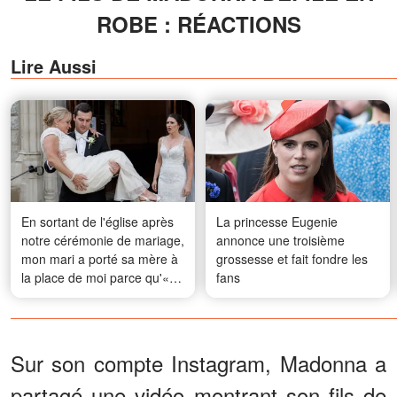
ROBE : RÉACTIONS
Lire Aussi
En sortant de l'église après
La princesse Eugenie
notre cérémonie de mariage,
annonce une troisième
mon mari a porté sa mère à
grossesse et fait fondre les
la place de moi parce qu'«
fans
elle voulait vivre ce moment
elle aussi » – Ce que ma
mère a fait ensuite a choqué
tout le monde
Sur son compte Instagram, Madonna a
partagé une vidéo montrant son fils de