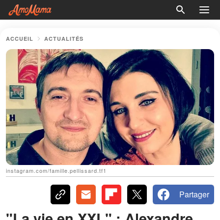
ACCUEIL
ACTUALITÉS
instagram.com/famille.pellissard.tf1
Partager
"La vie en XXL" : Alexandre