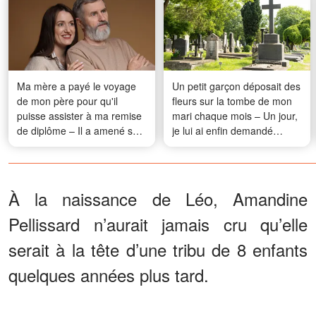
Ma mère a payé le voyage
Un petit garçon déposait des
de mon père pour qu'il
fleurs sur la tombe de mon
puisse assister à ma remise
mari chaque mois – Un jour,
de diplôme – Il a amené sa
je lui ai enfin demandé
nouvelle petite amie, mais
pourquoi
mon petit frère leur a donné
une leçon qu'aucun d'entre
nous n'oubliera jamais
À la naissance de Léo, Amandine
Pellissard n’aurait jamais cru qu’elle
serait à la tête d’une tribu de 8 enfants
quelques années plus tard.