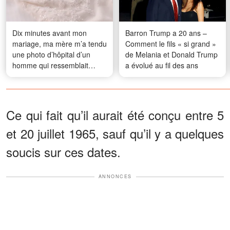
Dix minutes avant mon
Barron Trump a 20 ans –
mariage, ma mère m’a tendu
Comment le fils « si grand »
une photo d’hôpital d’un
de Melania et Donald Trump
homme qui ressemblait
a évolué au fil des ans
exactement à mon fiancé –
Puis mon fiancé a avoué que
son père avait déjà vu cette
photo
Ce qui fait qu’il aurait été conçu entre 5
et 20 juillet 1965, sauf qu’il y a quelques
soucis sur ces dates.
ANNONCES