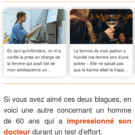
En tant qu'infirmière, on m'a
La femme de mon patron a
confié la prise en charge de
humilié ma femme lors d'une
la femme qui avait fait de
soirée – Elle ne savait pas
mon adolescence un
que le karma allait la frapper
véritable enfer – Lorsqu'elle
le soir même
s'est rétablie, elle m'a dit : «
Tu devrais démissionner
immédiatement »
Si vous avez aimé ces deux blagues, en
voici une autre concernant un homme
de 60 ans qui a
impressionné son
durant un test d’effort.
docteur