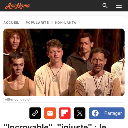
ACCUEIL
POPULARITÉ
KOH-LANTA
twitter.com/voici
Partager
"Incroyable", "injuste" : le