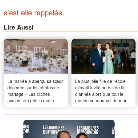
s’est elle rappelée
.
Lire Aussi
La mariée a aperçu sa sœur
La plus jolie fille de l'école
décédée sur les photos de
m'avait invité au bal de fin
mariage – Les clichés
d'année alors que tout le
avaient été pris le matin
monde se moquait de mon
même
apparence – 20 ans plus
tard, elle ne m'a pas
reconnu, et ce que j'ai fait a
changé sa vie