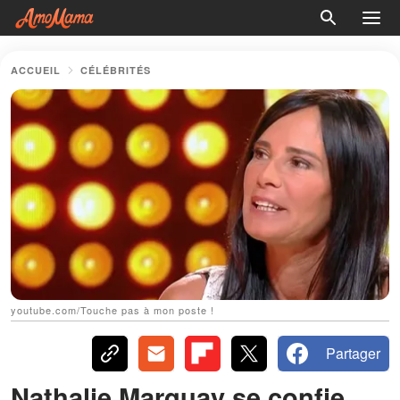
ACCUEIL
CÉLÉBRITÉS
youtube.com/Touche pas à mon poste !
Partager
Nathalie Marquay se confie