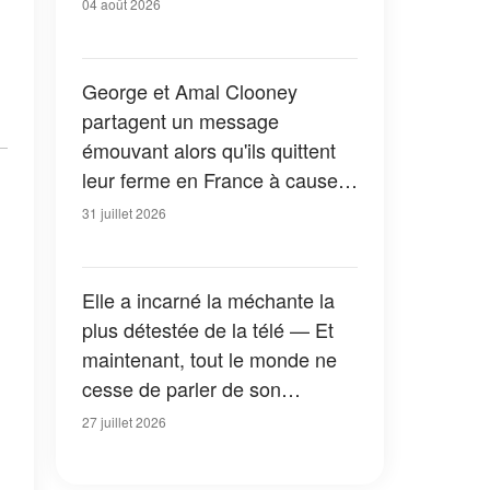
04 août 2026
George et Amal Clooney
partagent un message
émouvant alors qu'ils quittent
leur ferme en France à cause
des feux de forêt — Tous les
31 juillet 2026
détails
Elle a incarné la méchante la
plus détestée de la télé — Et
maintenant, tout le monde ne
cesse de parler de son
apparition dans la nouvelle
27 juillet 2026
version de « La Petite Maison
dans la prairie » — Photos