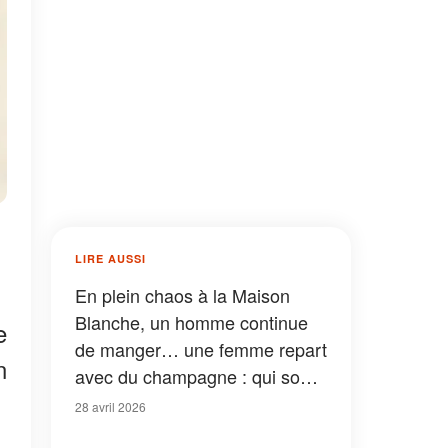
LIRE AUSSI
En plein chaos à la Maison
Blanche, un homme continue
e
de manger… une femme repart
n
avec du champagne : qui sont
ces invités imperturbables ?
28 avril 2026