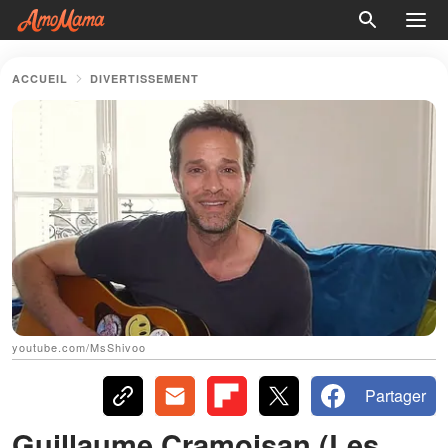
ACCUEIL
DIVERTISSEMENT
youtube.com/MsShivoo
Partager
Guillaume Cramoisan (Les