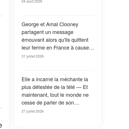
04 août 2026
George et Amal Clooney
partagent un message
émouvant alors qu'ils quittent
leur ferme en France à cause
des feux de forêt — Tous les
31 juillet 2026
détails
Elle a incarné la méchante la
plus détestée de la télé — Et
maintenant, tout le monde ne
cesse de parler de son
apparition dans la nouvelle
27 juillet 2026
version de « La Petite Maison
e
dans la prairie » — Photos