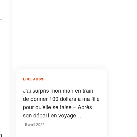
LIRE AUSSI
J'ai surpris mon mari en train
de donner 100 dollars à ma fille
pour qu'elle se taise – Après
son départ en voyage
d'affaires, elle m'a dit : «
15 avril 2026
Maman, je pense que tu
n