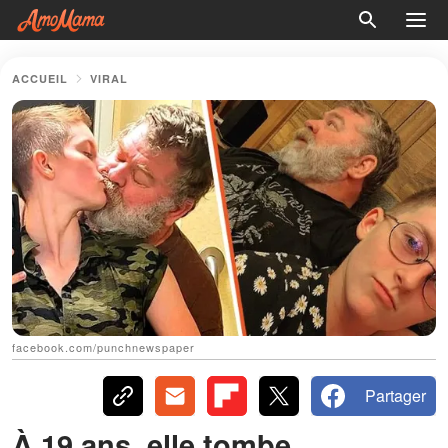
ACCUEIL
VIRAL
facebook.com/punchnewspaper
Partager
À 19 ans, elle tombe