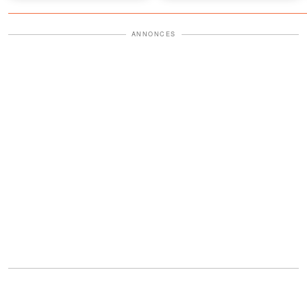
fond en larmes
ANNONCES