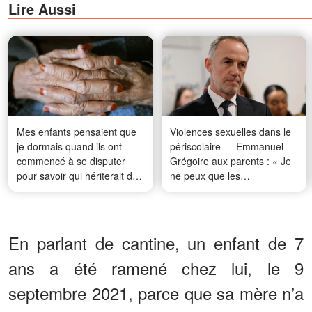
Lire Aussi
Mes enfants pensaient que
Violences sexuelles dans le
je dormais quand ils ont
périscolaire — Emmanuel
commencé à se disputer
Grégoire aux parents : « Je
pour savoir qui hériterait de
ne peux que les
ma maison après ma mort –
comprendre, leur demander
Alors je leur ai donné une
pardon »
leçon à laquelle ils ne
s'attendaient pas
En parlant de cantine, un enfant de 7
ans a été ramené chez lui, le 9
septembre 2021, parce que sa mère n’a