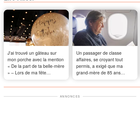
J'ai trouvé un gâteau sur
Un passager de classe
mon porche avec la mention
affaires, se croyant tout
« De la part de ta belle-mère
permis, a exigé que ma
» – Lors de ma fête
grand-mère de 85 ans
d'anniversaire, Phil a
change de place parce que
soudainement crié : « Ne le
« ses mains tremblaient trop
mangez pas ! »
» – Ce que l'hôtesse de l'air
ANNONCES
a fait ensuite a stupéfié tout
le monde