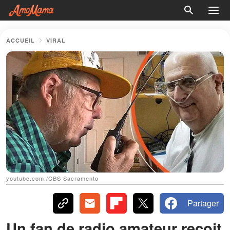
ACCUEIL
VIRAL
youtube.com./CBS Sacramento
Partager
Un fan de radio amateur reçoit