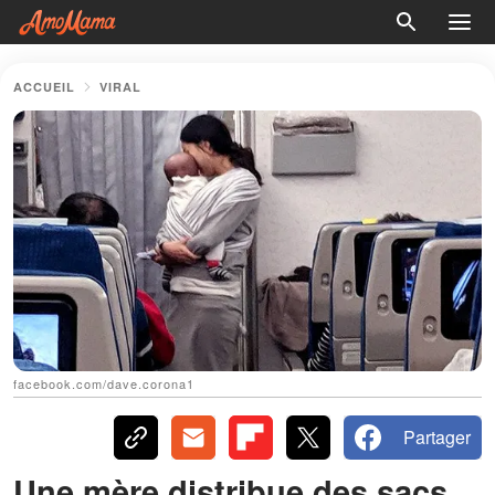
ACCUEIL
VIRAL
facebook.com/dave.corona1
Partager
Une mère distribue des sacs