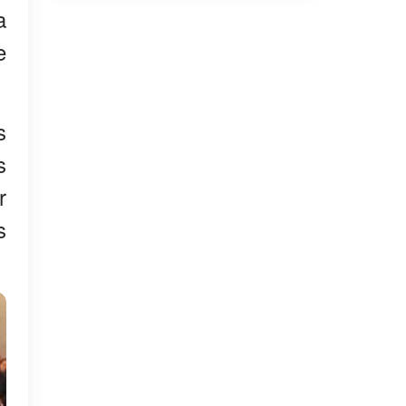
a
e
s
s
r
s