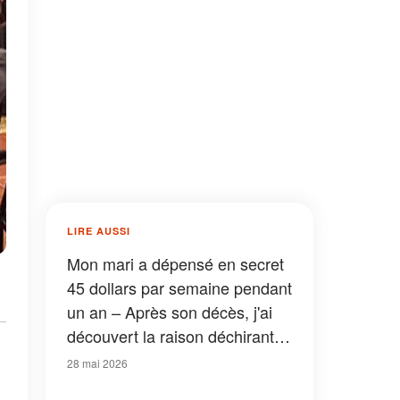
LIRE AUSSI
Mon mari a dépensé en secret
45 dollars par semaine pendant
un an – Après son décès, j'ai
découvert la raison déchirante
qui se cachait dans son
28 mai 2026
ordinateur portable