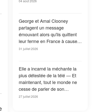
04 août 2026
George et Amal Clooney
partagent un message
émouvant alors qu'ils quittent
leur ferme en France à cause
des feux de forêt — Tous les
31 juillet 2026
détails
Elle a incarné la méchante la
plus détestée de la télé — Et
maintenant, tout le monde ne
cesse de parler de son
apparition dans la nouvelle
27 juillet 2026
version de « La Petite Maison
e
dans la prairie » — Photos