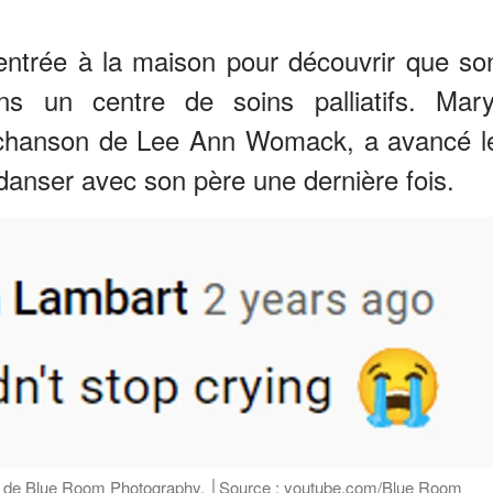
 rentrée à la maison pour découvrir que so
ns un centre de soins palliatifs. Mary
 chanson de Lee Ann Womack, a avancé l
anser avec son père une dernière fois.
be de Blue Room Photography. │Source : youtube.com/Blue Room