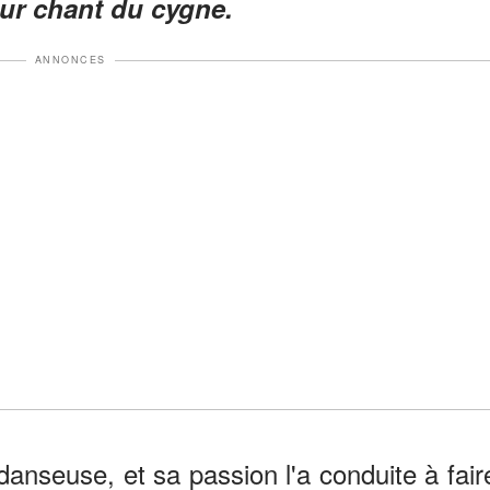
eur chant du cygne.
ANNONCES
nseuse, et sa passion l'a conduite à fair