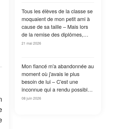
Tous les élèves de la classe se
moquaient de mon petit ami à
cause de sa taille – Mais lors
de la remise des diplômes,
notre professeur nous a invités
21 mai 2026
à monter sur scène et a
prononcé des mots qui ont
laissé tout le monde sans voix
Mon fiancé m'a abandonnée au
moment où j'avais le plus
besoin de lui – C'est une
inconnue qui a rendu possible
le mariage de mes rêves
n
08 juin 2026
e
e