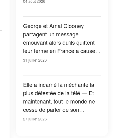
04 août 2026
George et Amal Clooney
partagent un message
émouvant alors qu'ils quittent
leur ferme en France à cause
des feux de forêt — Tous les
31 juillet 2026
détails
Elle a incarné la méchante la
plus détestée de la télé — Et
maintenant, tout le monde ne
cesse de parler de son
apparition dans la nouvelle
27 juillet 2026
version de « La Petite Maison
dans la prairie » — Photos