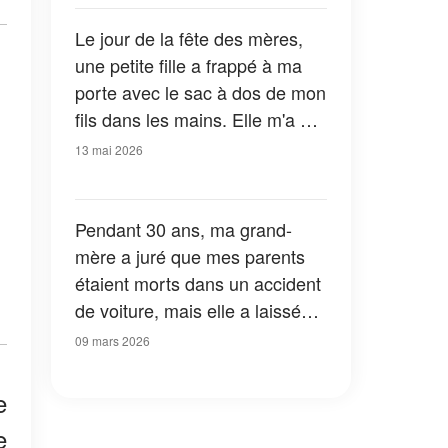
Le jour de la fête des mères,
une petite fille a frappé à ma
porte avec le sac à dos de mon
fils dans les mains. Elle m'a dit
: « C'est ça que vous
13 mai 2026
cherchiez, n'est-ce pas ? Vous
devez connaître la vérité. »
Pendant 30 ans, ma grand-
mère a juré que mes parents
étaient morts dans un accident
de voiture, mais elle a laissé
une lettre de confession dans
09 mars 2026
son testament - j'ai lu la
première phrase et je me suis
e
effondrée sur le plancher de
e
l'avocat