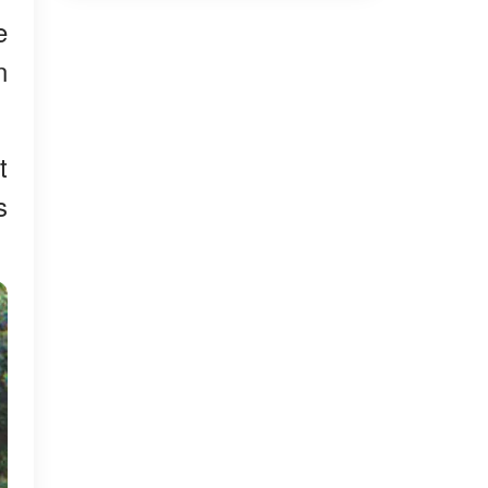
e
n
t
s