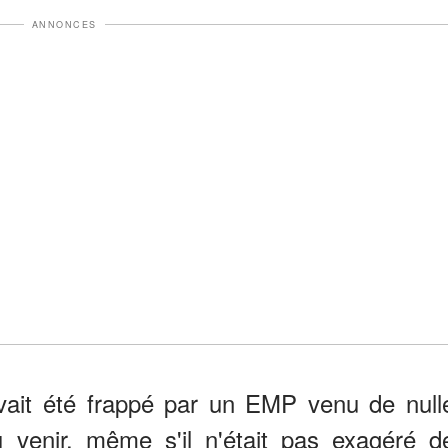
ANNONCES
t, avait été frappé par un EMP venu de null
u venir, même s'il n'était pas exagéré d