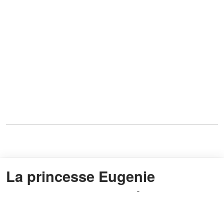
La princesse Eugenie
annonce une troisième
grossesse et fait fondre les