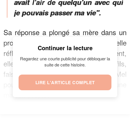
avait l'air de quelqu'un avec qui
je pouvais passer ma vie".
Sa réponse a plongé sa mère dans un
profond silence, pendant qu'elle
Continuer la lecture
réfléchissait à ces mots. Finalement,
Regardez une courte publicité pour débloquer la
elle s'est rangée à l'avis de son fils,
suite de cette histoire.
faisant remarquer que ce que Mel
pouvait offrir était plus important qu'une
LIRE L'ARTICLE COMPLET
maison propre.