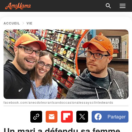
ACCUEIL
VIE
facebook.com/anecdotesrantsandoccasionalessaysclintedwards
Partager
Un mari a défendu sa femme