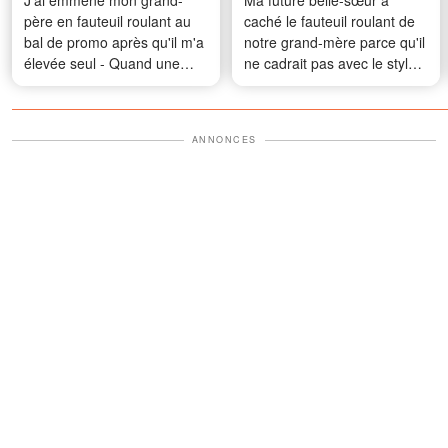
J'ai emmené mon grand-
Ma future belle-sœur a
père en fauteuil roulant au
caché le fauteuil roulant de
bal de promo après qu'il m'a
notre grand-mère parce qu'il
élevée seul - Quand une
ne cadrait pas avec le style
camarade de classe s'est
du mariage – Ce que grand-
moquée de lui, ce qu'il a dit
mère a fait ensuite a stupéfié
au micro a fait taire tout le
tout le monde
ANNONCES
gymnase