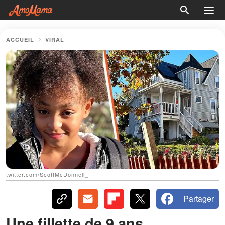
ACCUEIL
VIRAL
twitter.com/ScottMcDonnell_
Partager
Une fillette de 9 ans