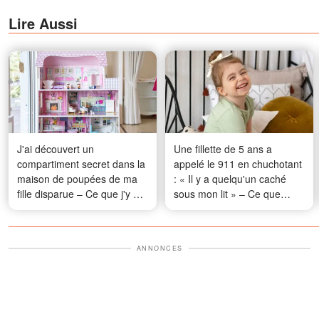
Lire Aussi
J'ai découvert un
Une fillette de 5 ans a
compartiment secret dans la
appelé le 911 en chuchotant
maison de poupées de ma
: « Il y a quelqu'un caché
fille disparue – Ce que j'y ai
sous mon lit » – Ce que
trouvé m'a poussée à
nous avons découvert m'a
appeler le 911
glacé le sang
ANNONCES