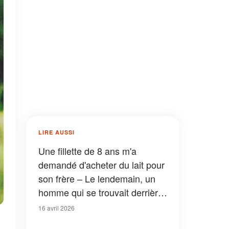
LIRE AUSSI
Une fillette de 8 ans m'a
demandé d'acheter du lait pour
son frère – Le lendemain, un
homme qui se trouvait derrière
elle dans la file d'attente s'est
16 avril 2026
présenté chez moi