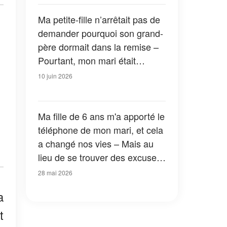
Ma petite-fille n’arrêtait pas de
demander pourquoi son grand-
père dormait dans la remise –
Pourtant, mon mari était
décédé huit mois plus tôt
10 juin 2026
Ma fille de 6 ans m'a apporté le
téléphone de mon mari, et cela
a changé nos vies – Mais au
lieu de se trouver des excuses,
il a sorti un énorme carton et
28 mai 2026
m'a dit : « Si tu veux vraiment
a
connaître la vérité, regarde
bien. »
t