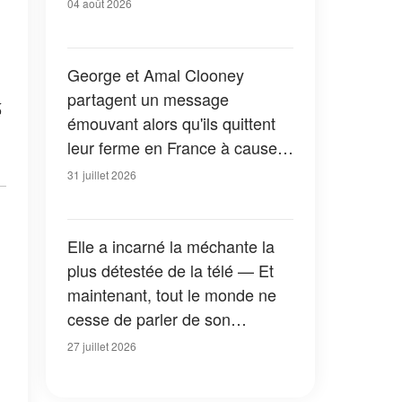
04 août 2026
George et Amal Clooney
partagent un message
é
émouvant alors qu'ils quittent
leur ferme en France à cause
des feux de forêt — Tous les
31 juillet 2026
détails
Elle a incarné la méchante la
plus détestée de la télé — Et
maintenant, tout le monde ne
cesse de parler de son
apparition dans la nouvelle
27 juillet 2026
version de « La Petite Maison
dans la prairie » — Photos