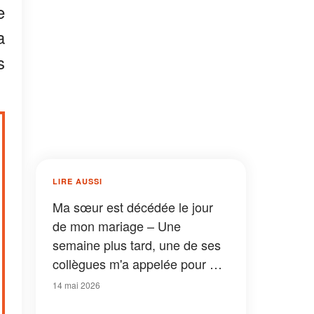
e
a
s
LIRE AUSSI
Ma sœur est décédée le jour
de mon mariage – Une
semaine plus tard, une de ses
collègues m'a appelée pour me
dire : « Elle t'a laissé un
14 mai 2026
téléphone. Viens tout de suite !