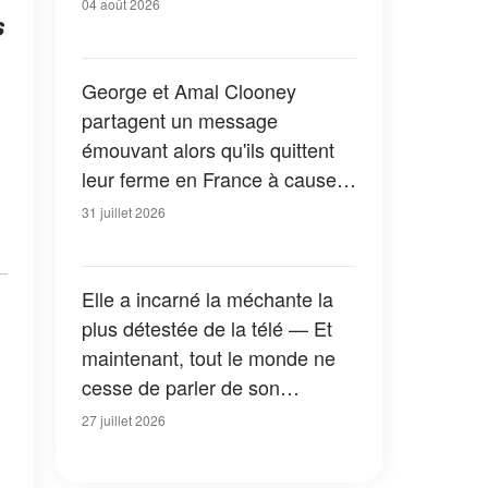
04 août 2026
s
George et Amal Clooney
partagent un message
émouvant alors qu'ils quittent
leur ferme en France à cause
des feux de forêt — Tous les
31 juillet 2026
détails
Elle a incarné la méchante la
plus détestée de la télé — Et
maintenant, tout le monde ne
cesse de parler de son
apparition dans la nouvelle
27 juillet 2026
version de « La Petite Maison
dans la prairie » — Photos