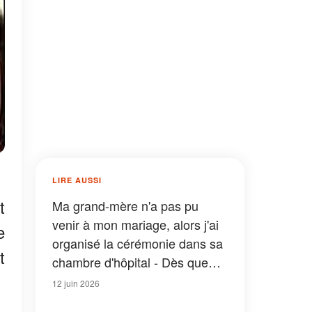
LIRE AUSSI
t
Ma grand-mère n'a pas pu
venir à mon mariage, alors j'ai
e
organisé la cérémonie dans sa
t
chambre d'hôpital - Dès que
nous sommes entrés, mon mari
12 juin 2026
m'a dit : « Maintenant, tu