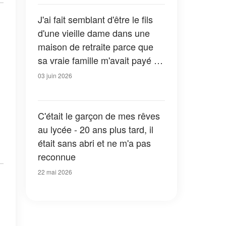
mérites de savoir pourquoi je
t'épouse. »
J'ai fait semblant d'être le fils
d'une vieille dame dans une
maison de retraite parce que
sa vraie famille m'avait payé –
Après son décès, le
03 juin 2026
responsable m'a dit : « Elle
vous a laissé une dernière
demande »
C'était le garçon de mes rêves
au lycée - 20 ans plus tard, il
était sans abri et ne m'a pas
reconnue
22 mai 2026