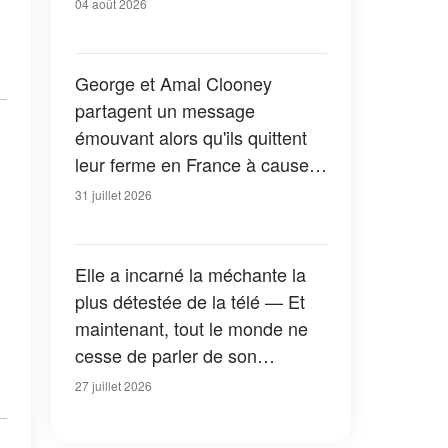
04 août 2026
George et Amal Clooney
partagent un message
émouvant alors qu'ils quittent
leur ferme en France à cause
des feux de forêt — Tous les
31 juillet 2026
détails
Elle a incarné la méchante la
plus détestée de la télé — Et
maintenant, tout le monde ne
cesse de parler de son
apparition dans la nouvelle
27 juillet 2026
version de « La Petite Maison
dans la prairie » — Photos