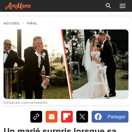
ACCUEIL
VIRAL
instagram.com/ashabailey_
Partager
Un marié surpris lorsque sa