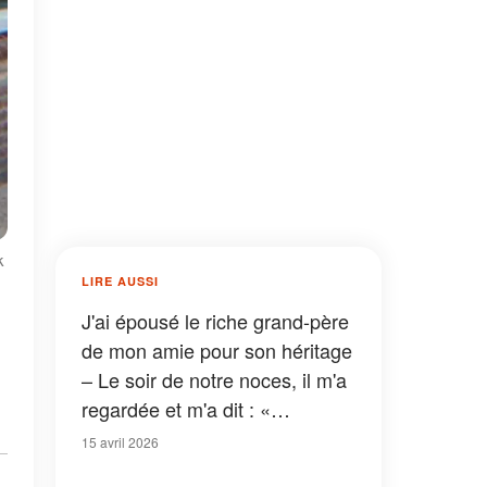
k
LIRE AUSSI
J'ai épousé le riche grand-père
de mon amie pour son héritage
– Le soir de notre noces, il m'a
regardée et m'a dit : «
Maintenant que tu es ma
15 avril 2026
femme, je peux enfin te dire la