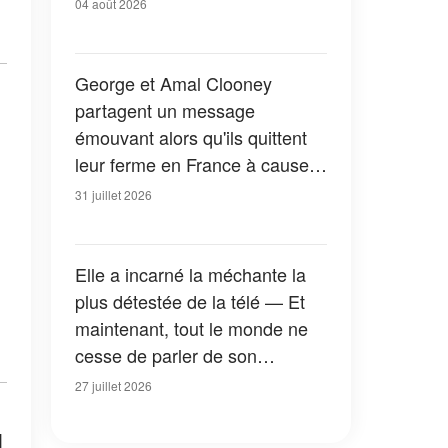
04 août 2026
George et Amal Clooney
partagent un message
émouvant alors qu'ils quittent
leur ferme en France à cause
des feux de forêt — Tous les
31 juillet 2026
détails
Elle a incarné la méchante la
plus détestée de la télé — Et
maintenant, tout le monde ne
cesse de parler de son
apparition dans la nouvelle
27 juillet 2026
version de « La Petite Maison
dans la prairie » — Photos
1