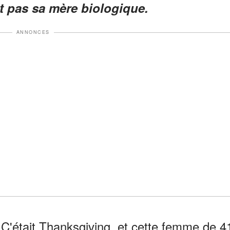
ait pas sa mère biologique.
ANNONCES
C'était Thanksgiving, et cette femme de 4