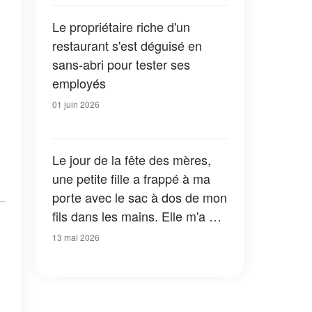
vérité »
Le propriétaire riche d'un
restaurant s'est déguisé en
sans-abri pour tester ses
employés
01 juin 2026
Le jour de la fête des mères,
une petite fille a frappé à ma
porte avec le sac à dos de mon
fils dans les mains. Elle m'a dit
: « C'est ça que vous
13 mai 2026
cherchiez, n'est-ce pas ? Vous
devez connaître la vérité. »