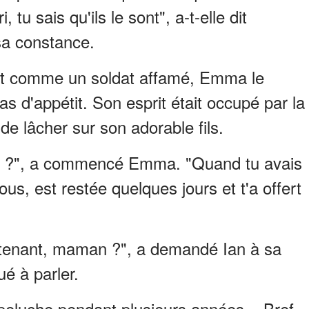
, tu sais qu'ils le sont", a-t-elle dit
sa constance.
lat comme un soldat affamé, Emma le
as d'appétit. Son esprit était occupé par la
 de lâcher sur son adorable fils.
et ?", a commencé Emma. "Quand tu avais
us, est restée quelques jours et t'a offert
ntenant, maman ?", a demandé Ian à sa
é à parler.
peluche pendant plusieurs années... Bref,