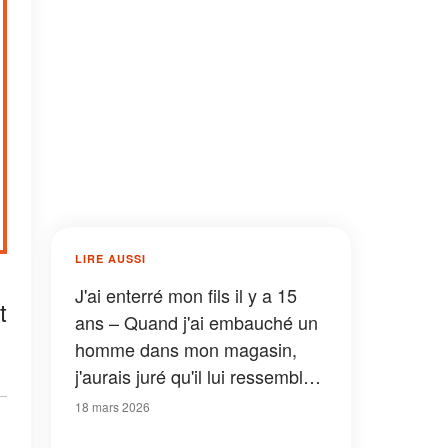
LIRE AUSSI
J'ai enterré mon fils il y a 15
t
ans – Quand j'ai embauché un
homme dans mon magasin,
j'aurais juré qu'il lui ressemblait
comme deux gouttes d'eau
18 mars 2026