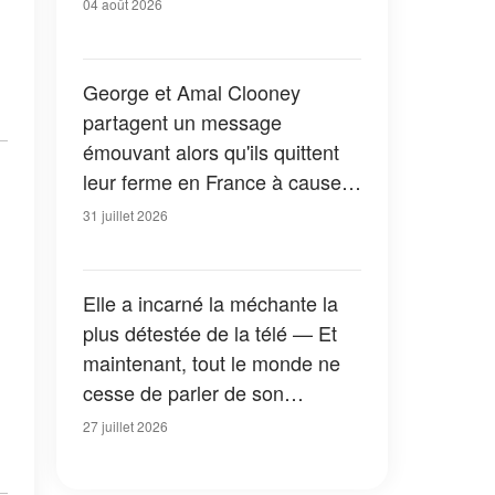
04 août 2026
George et Amal Clooney
partagent un message
émouvant alors qu'ils quittent
leur ferme en France à cause
des feux de forêt — Tous les
31 juillet 2026
détails
Elle a incarné la méchante la
plus détestée de la télé — Et
maintenant, tout le monde ne
cesse de parler de son
apparition dans la nouvelle
27 juillet 2026
version de « La Petite Maison
dans la prairie » — Photos