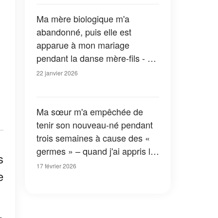
Ma mère biologique m'a
abandonné, puis elle est
apparue à mon mariage
pendant la danse mère-fils - Ce
qui s'est passé ensuite a
22 janvier 2026
choqué tout le monde
Ma sœur m'a empêchée de
tenir son nouveau-né pendant
trois semaines à cause des «
germes » – quand j'ai appris la
s
vraie raison, j'ai craqué
17 février 2026
e