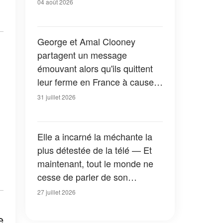
04 août 2026
George et Amal Clooney
partagent un message
émouvant alors qu'ils quittent
leur ferme en France à cause
des feux de forêt — Tous les
31 juillet 2026
détails
Elle a incarné la méchante la
plus détestée de la télé — Et
maintenant, tout le monde ne
cesse de parler de son
apparition dans la nouvelle
27 juillet 2026
version de « La Petite Maison
dans la prairie » — Photos
e