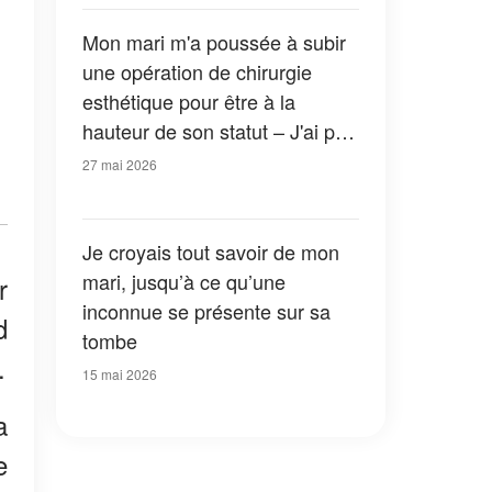
Mon mari m'a poussée à subir
une opération de chirurgie
esthétique pour être à la
hauteur de son statut – J'ai pris
l'argent et je suis partie pour
27 mai 2026
me faire « opérer », mais ce
que j'ai ramené n'était pas ce à
quoi il s'attendait
Je croyais tout savoir de mon
mari, jusqu’à ce qu’une
r
inconnue se présente sur sa
d
tombe
.
15 mai 2026
a
e