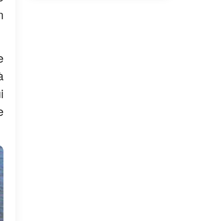
n
e
à
i
e