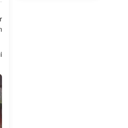
r
n
i