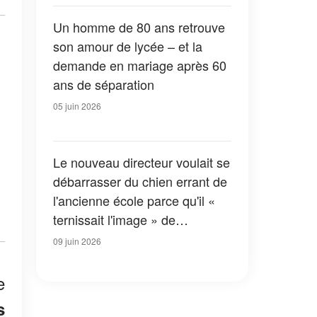
Un homme de 80 ans retrouve
son amour de lycée – et la
demande en mariage après 60
ans de séparation
05 juin 2026
Le nouveau directeur voulait se
débarrasser du chien errant de
l'ancienne école parce qu'il «
ternissait l'image » de
l'établissement – Il était loin de
09 juin 2026
se douter à quel point il allait le
regretter
e
s