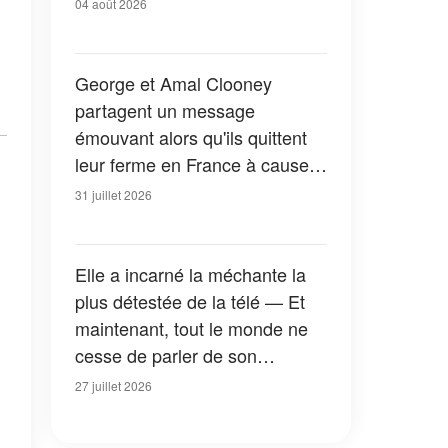
04 août 2026
George et Amal Clooney
partagent un message
émouvant alors qu'ils quittent
leur ferme en France à cause
des feux de forêt — Tous les
31 juillet 2026
détails
Elle a incarné la méchante la
plus détestée de la télé — Et
maintenant, tout le monde ne
cesse de parler de son
apparition dans la nouvelle
27 juillet 2026
version de « La Petite Maison
dans la prairie » — Photos