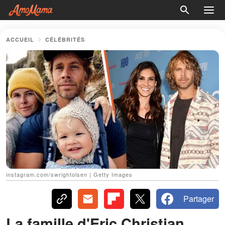
ACCUEIL
CÉLÉBRITÉS
instagram.com/swrightolsen | Getty Images
Partager
La famille d'Eric Christian