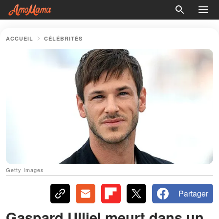
ACCUEIL
CÉLÉBRITÉS
Getty Images
Partager
Gaspard Ulliel meurt dans un