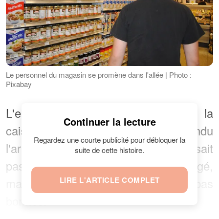
Le personnel du magasin se promène dans l'allée | Photo :
Pixabay
L'employé a accompagné AP à la
Continuer la lecture
caisse automatique et a attendu
Regardez une courte publicité pour débloquer la
l'arrivée de son frère. AP ne connaissait
suite de cette histoire.
pas les intentions de l'homme plus âgé,
mais elle savait qu'elles n'étaient pas
LIRE L'ARTICLE COMPLET
bonnes.