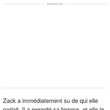
ANNONCES
Zack a immédiatement su de qui elle
parlait. Il a regardé sa femme, et elle le