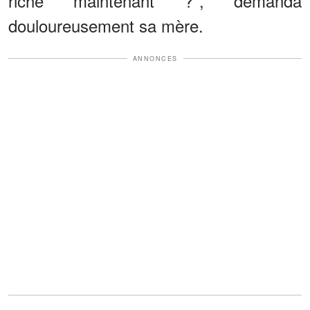
riche maintenant ?", demanda
douloureusement sa mère.
ANNONCES