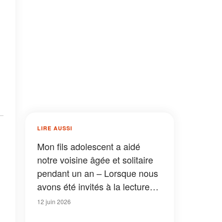
LIRE AUSSI
Mon fils adolescent a aidé
notre voisine âgée et solitaire
pendant un an – Lorsque nous
avons été invités à la lecture
finale de son testament, sa
12 juin 2026
famille s’est moquée de lui