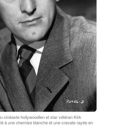
du cinéaste hollywoodien et star vétéran Kirk
cié à une chemise blanche et une cravate rayée en