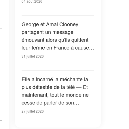
04 août 2026
George et Amal Clooney
partagent un message
émouvant alors qu'ils quittent
leur ferme en France à cause
des feux de forêt — Tous les
31 juillet 2026
détails
Elle a incarné la méchante la
plus détestée de la télé — Et
maintenant, tout le monde ne
cesse de parler de son
apparition dans la nouvelle
27 juillet 2026
version de « La Petite Maison
dans la prairie » — Photos