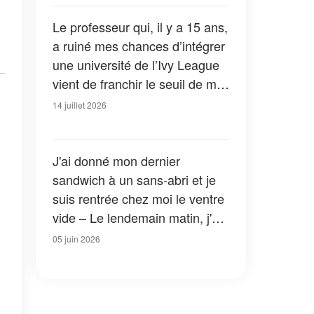
jusqu’à ce que l’avocat ouvre la
dernière enveloppe
Le professeur qui, il y a 15 ans,
a ruiné mes chances d’intégrer
une université de l’Ivy League
vient de franchir le seuil de ma
clinique privée pour me
14 juillet 2026
supplier de l’aider
J'ai donné mon dernier
sandwich à un sans-abri et je
suis rentrée chez moi le ventre
vide – Le lendemain matin, j'ai
trouvé une enveloppe devant
05 juin 2026
ma porte