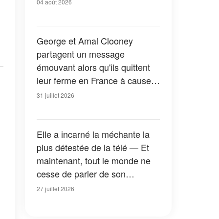
04 août 2026
George et Amal Clooney
partagent un message
émouvant alors qu'ils quittent
leur ferme en France à cause
des feux de forêt — Tous les
31 juillet 2026
détails
Elle a incarné la méchante la
plus détestée de la télé — Et
maintenant, tout le monde ne
cesse de parler de son
apparition dans la nouvelle
27 juillet 2026
version de « La Petite Maison
dans la prairie » — Photos