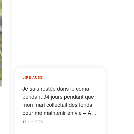
LIRE AUSSI
Je suis restée dans le coma
pendant 94 jours pendant que
mon mari collectait des fonds
pour me maintenir en vie – À
mon réveil, une infirmière m’a
16 juin 2026
révélé la vérité