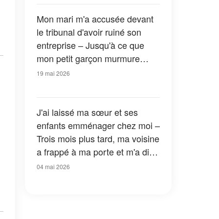
Mon mari m'a accusée devant
le tribunal d'avoir ruiné son
entreprise – Jusqu'à ce que
mon petit garçon murmure
soudain : « La personne qui t'a
19 mai 2026
piégée est là »
J'ai laissé ma sœur et ses
enfants emménager chez moi –
Trois mois plus tard, ma voisine
a frappé à ma porte et m'a dit :
« Vous devriez aller voir ce qu'il
04 mai 2026
y a dans votre cave. Tout de
suite. »