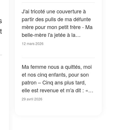
J'ai tricoté une couverture à
s
partir des pulls de ma défunte
mère pour mon petit frère - Ma
t
belle-mère l'a jetée à la
poubelle, mais ma grand-mère
12 mars 2026
lui a fait regretter son geste
Ma femme nous a quittés, moi
et nos cinq enfants, pour son
patron – Cinq ans plus tard,
elle est revenue et m'a dit : «
Tu dois écouter ce que je vais
29 avril 2026
te dire… sinon tu le regretteras
»