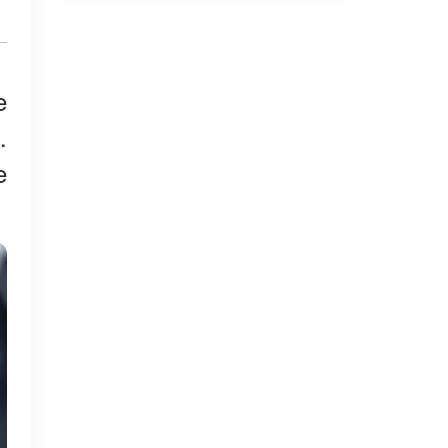
e
.
e