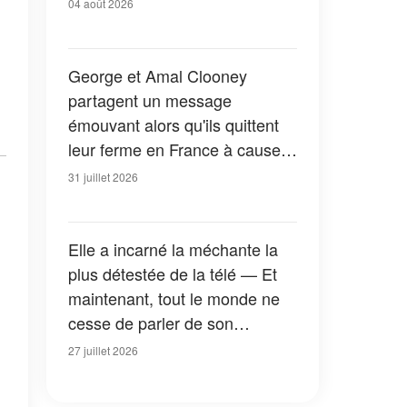
04 août 2026
George et Amal Clooney
partagent un message
émouvant alors qu'ils quittent
leur ferme en France à cause
des feux de forêt — Tous les
31 juillet 2026
détails
Elle a incarné la méchante la
plus détestée de la télé — Et
maintenant, tout le monde ne
cesse de parler de son
apparition dans la nouvelle
27 juillet 2026
version de « La Petite Maison
dans la prairie » — Photos