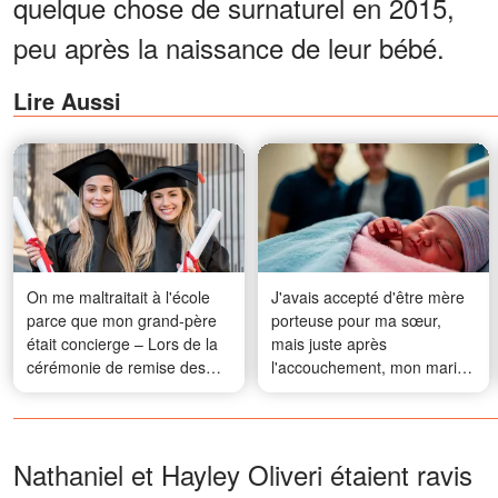
quelque chose de surnaturel en 2015,
peu après la naissance de leur bébé.
Lire Aussi
On me maltraitait à l'école
J'avais accepté d'être mère
parce que mon grand-père
porteuse pour ma sœur,
était concierge – Lors de la
mais juste après
cérémonie de remise des
l'accouchement, mon mari
diplômes, la fille la plus
m'a prise à part et m'a dit : «
populaire est montée sur
S'il te plaît, ne lui donne pas
scène et a prononcé un
encore le bébé. »
discours qui a laissé tout le
Nathaniel et Hayley Oliveri étaient ravis
monde sans voix