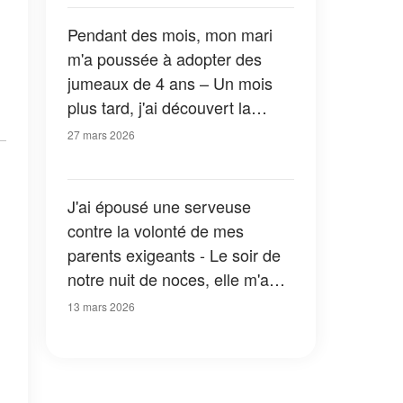
Pendant des mois, mon mari
m'a poussée à adopter des
jumeaux de 4 ans – Un mois
plus tard, j'ai découvert la
raison et je suis devenue toute
27 mars 2026
pâle
J'ai épousé une serveuse
contre la volonté de mes
parents exigeants - Le soir de
notre nuit de noces, elle m'a
surpris en me disant : «
13 mars 2026
Promets-moi de ne pas crier
quand je te montrerai ça. »