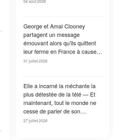
04 août 2026
George et Amal Clooney
partagent un message
émouvant alors qu'ils quittent
leur ferme en France à cause
des feux de forêt — Tous les
31 juillet 2026
détails
Elle a incarné la méchante la
plus détestée de la télé — Et
maintenant, tout le monde ne
cesse de parler de son
apparition dans la nouvelle
27 juillet 2026
version de « La Petite Maison
dans la prairie » — Photos