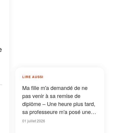
e
LIRE AUSSI
Ma fille m'a demandé de ne
pas venir à sa remise de
diplôme – Une heure plus tard,
sa professeure m'a posé une
question qui m'a glacé le sang
01 juillet 2026