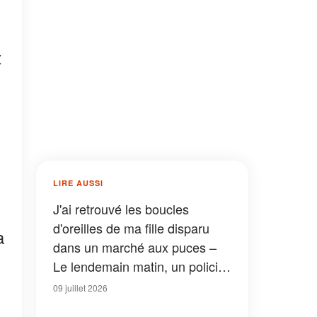
t
LIRE AUSSI
J'ai retrouvé les boucles
d'oreilles de ma fille disparu
à
dans un marché aux puces –
Le lendemain matin, un policier
est venu chez moi et m'a dit
09 juillet 2026
une phrase qui m'a presque fait