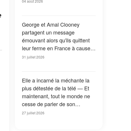
04 août 2026
e
George et Amal Clooney
partagent un message
émouvant alors qu'ils quittent
leur ferme en France à cause
des feux de forêt — Tous les
31 juillet 2026
détails
Elle a incarné la méchante la
plus détestée de la télé — Et
maintenant, tout le monde ne
cesse de parler de son
apparition dans la nouvelle
27 juillet 2026
version de « La Petite Maison
dans la prairie » — Photos