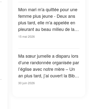
tomber par terre
Mon mari m'a quittée pour une
femme plus jeune - Deux ans
plus tard, elle m'a appelée en
pleurant au beau milieu de la
nuit
15 mai 2026
Ma sœur jumelle a disparu lors
d’une randonnée organisée par
l’église avec notre mère – Un
an plus tard, j’ai ouvert la Bible
de notre mère et j’ai découvert
30 juin 2026
une vérité bouleversante