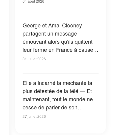
04 août 2026
George et Amal Clooney
partagent un message
émouvant alors qu'ils quittent
leur ferme en France à cause
des feux de forêt — Tous les
31 juillet 2026
détails
Elle a incarné la méchante la
plus détestée de la télé — Et
maintenant, tout le monde ne
cesse de parler de son
apparition dans la nouvelle
27 juillet 2026
version de « La Petite Maison
dans la prairie » — Photos