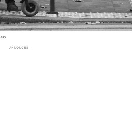
abay
ANNONCES