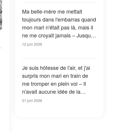
Ma belle-mère me mettait
toujours dans l'embarras quand
mon mari n'était pas là, mais il
ne me croyait jamais – Jusqu'à
ce qu'un après-midi, il nous
12 juin 2026
surprenne dans une cuisine
couverte d'éclats de verre
Je suis hôtesse de l'air, et j'ai
surpris mon mari en train de
me tromper en plein vol – Il
n'avait aucune idée de la
vengeance que j'avais prévue
01 juin 2026