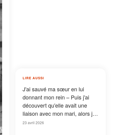
LIRE AUSSI
J'ai sauvé ma sœur en lui
donnant mon rein – Puis j'ai
découvert qu'elle avait une
liaison avec mon mari, alors je
les ai invités à un dîner qu'ils
23 avril 2026
n'oublieront jamais