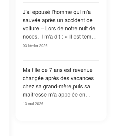
J'ai épousé l'homme qui m'a
sauvée après un accident de
voiture – Lors de notre nuit de
noces, il m'a dit : « Il est temps
que tu saches la vérité »
03 février 2026
Ma fille de 7 ans est revenue
changée après des vacances
chez sa grand-mère,puis sa
maîtresse m'a appelée en
s'écriant : « Il faut que vous
13 mai 2026
voyiez son dessin ! Venez tout
de suite à l'école ! »