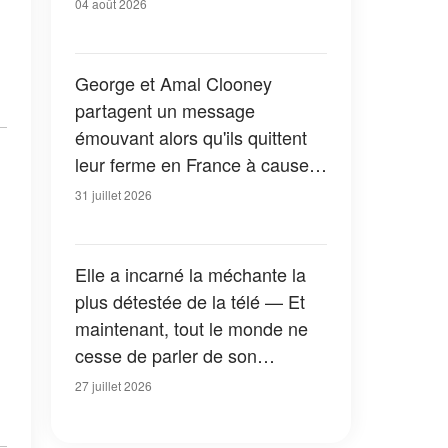
04 août 2026
George et Amal Clooney
partagent un message
émouvant alors qu'ils quittent
leur ferme en France à cause
des feux de forêt — Tous les
31 juillet 2026
détails
Elle a incarné la méchante la
plus détestée de la télé — Et
maintenant, tout le monde ne
cesse de parler de son
apparition dans la nouvelle
27 juillet 2026
version de « La Petite Maison
dans la prairie » — Photos