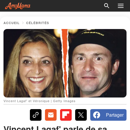
ACCUEIL
CÉLÉBRITÉS
Vincent Lagaf' et Véronique | Getty Images
Partager
Vincent Lagaf' parle de sa