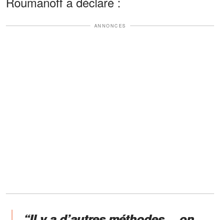
Roumanoff a déclaré :
ANNONCES
“Il y a d’autres méthodes… on