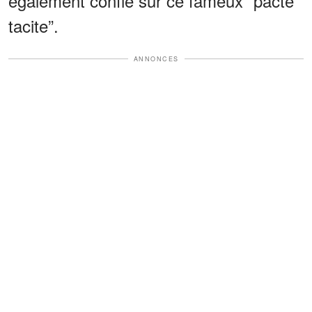
également confié sur ce fameux “pacte
tacite”.
ANNONCES