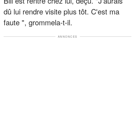
Bill est rentré chez lui, déçu. "J'aurais
dû lui rendre visite plus tôt. C'est ma
faute ", grommela-t-il.
ANNONCES