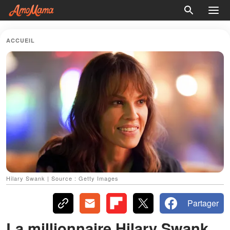
ACCUEIL
Hilary Swank | Source : Getty Images
Partager
La millionnaire Hilary Swank