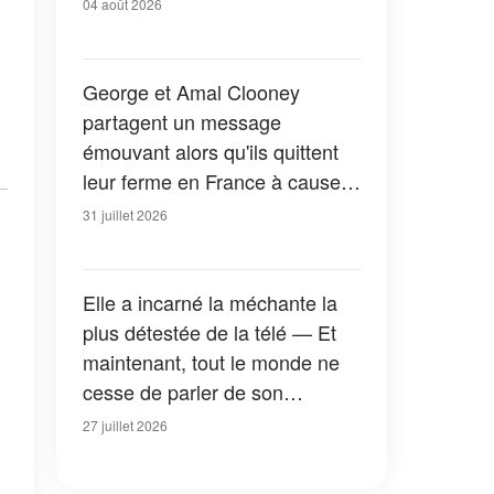
04 août 2026
George et Amal Clooney
partagent un message
émouvant alors qu'ils quittent
leur ferme en France à cause
des feux de forêt — Tous les
31 juillet 2026
détails
Elle a incarné la méchante la
plus détestée de la télé — Et
maintenant, tout le monde ne
cesse de parler de son
apparition dans la nouvelle
27 juillet 2026
version de « La Petite Maison
dans la prairie » — Photos