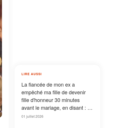
LIRE AUSSI
La fiancée de mon ex a
empêché ma fille de devenir
fille d'honneur 30 minutes
avant le mariage, en disant : «
Une nouvelle famille ne devrait
01 juillet 2026
pas commencer par des