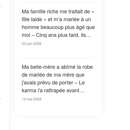
souvenirs de l'ancienne » – Ce
que la mère de mon ex a fait
Ma famille riche me traitait de «
ensuite a laissé tout le monde
fille laide » et m’a mariée à un
sans voix
homme beaucoup plus âgé que
moi – Cinq ans plus tard, ils
sont restés bouche bée
03 juin 2026
Ma belle-mère a abîmé la robe
de mariée de ma mère que
j'avais prévu de porter – Le
karma l'a rattrapée avant
même que la cérémonie ne
13 mai 2026
commence à l'église