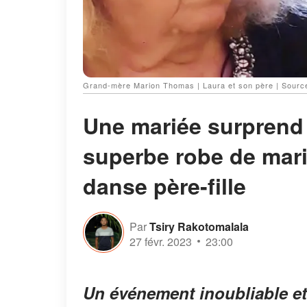
Grand-mère Marion Thomas | Laura et son père | Source
Une mariée surprend 
superbe robe de marié
danse père-fille
Par
Tsiry Rakotomalala
27 févr. 2023
23:00
Un événement inoubliable et