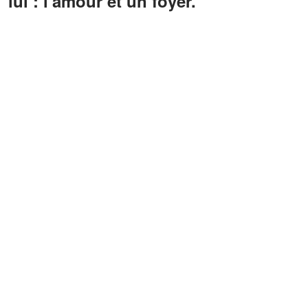
lui : l'amour et un foyer.