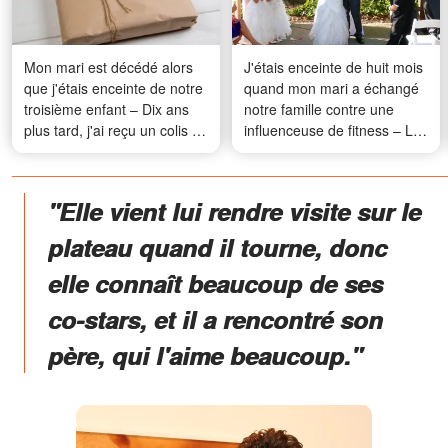
Mon mari est décédé alors
J'étais enceinte de huit mois
que j'étais enceinte de notre
quand mon mari a échangé
troisième enfant – Dix ans
notre famille contre une
plus tard, j'ai reçu un colis de
influenceuse de fitness – Le
sa part le jour de mon 49e
cadeau que j'ai envoyé à
anniversaire
leur mariage a laissé les
invités complètement sous le
"Elle vient lui rendre visite sur le
choc
plateau quand il tourne, donc
elle connaît beaucoup de ses
co-stars, et il a rencontré son
père, qui l'aime beaucoup."