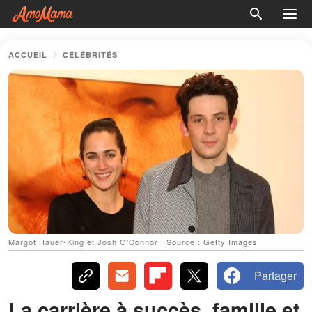
ACCUEIL
CÉLÉBRITÉS
Margot Hauer-King et Josh O'Connor | Source : Getty Images
Partager
La carrière à succès, famille et