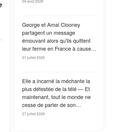
04 août 2026
e
George et Amal Clooney
partagent un message
émouvant alors qu'ils quittent
leur ferme en France à cause
des feux de forêt — Tous les
31 juillet 2026
détails
Elle a incarné la méchante la
plus détestée de la télé — Et
maintenant, tout le monde ne
cesse de parler de son
apparition dans la nouvelle
27 juillet 2026
version de « La Petite Maison
dans la prairie » — Photos