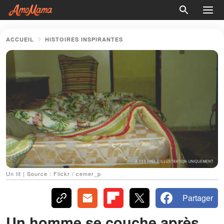
ACCUEIL
HISTOIRES INSPIRANTES
Un lit | Source : Flickr / cemer_p
Partager
Un homme se couche après