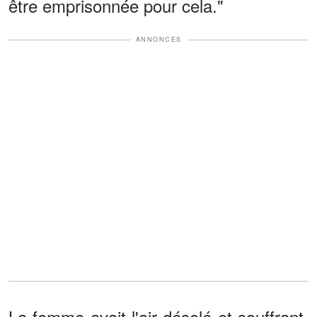
être emprisonnée pour cela."
ANNONCES
La femme avait l'air désolé et souffrant.