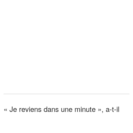
« Je reviens dans une minute », a-t-il
ajouté, se tournant déjà vers la salle du
personnel.